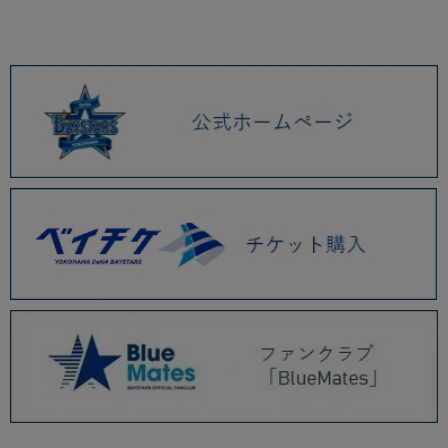
2026.01 (9)
2025.12 (3)
2025.11 (6)
2025.10 (5)
2025.09 (5)
2025.08 (6)
8/29(金)新商品発売！
8/26(火)『横濱漢祭 2025』グッズ、NEW ERA新作キャップなど新商品発
売！
8/19(火)ジャクソン選手による初のプロデュースデザインTシャツ、Seiji
Matsumotoコラボなど新商品発売！
8/15(金)速乾スローガンアイテム、マスコットもちもちクッションやくっつ
きたいぬいぐるみなど新商品発売！
8/8(金)球団通算8500号や桑原将志選手1000安打記念グッズ、選手フォト
タオルなど新商品発売！
8/5(火)『YOKOHAMA STAR☆NIGHT 2025』関連グッズ第4弾、クールマ