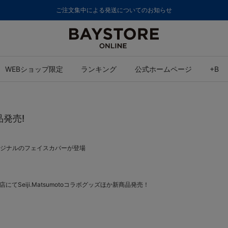
ご注文集中による発送についてのお知らせ
WEBショップ限定
ランキング
公式ホームページ
+B
品発売!
、オリジナルのフェイスカバーが登場
RE各店にてSeiji.Matsumotoコラボグッズほか新商品発売！