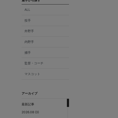
選手から探す
ALL
投手
外野手
内野手
捕手
監督・コーチ
マスコット
アーカイブ
最新記事
2026.08 (3)