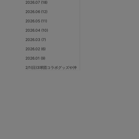
2026.07 (18)
2026.06 (12)
2026.05 (11)
2026.04 (10)
2026.03 (7)
2026.02 (6)
2026.01 (9)
2/1(日)3球団コラボグッズや沖
縄限定コラボレーショングッ
ズ、マスコットグッズなど春
季キャンプグッズ発売！
1/30(金) ご当地スターマング
ッズやDISCUS ATHLETICコラ
ボ商品が新発売！
選手・監督へ想いを届ける声
援投稿サイト『POWER OF
YELL』リリース！
2026年シーズンスローガング
ッズと新デザイン選手名タオ