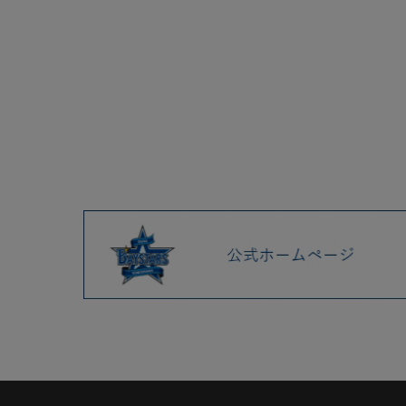
ルが発売！
2026年シーズンを戦う新ビジ
ターユニフォーム
1/23(金)横浜DeNAベイスター
ズ15周年記念グッズや、新作
マスコットグッズが発売！
1/16(金)トラベルグッズやマス
コットグッズ、1/17(土)diana
記念公演グッズが発売！
1/16(金)よりBAYSTORE各店に
てビジターユニフォーム、選
手名タオル50%オフセールを
開催！
1/8(木)ルーキーグッズ、マス
コットグッズを発売！
2025.12 (3)
2025.11 (6)
2025.10 (5)
2025.09 (5)
2025.08 (6)