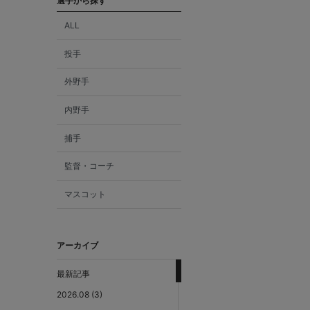
選手から探す
ALL
投手
外野手
内野手
捕手
監督・コーチ
マスコット
アーカイブ
最新記事
2026.08 (3)