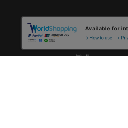
地元神奈川への感謝を表現し
たKanagawaユニフォームな
どグッズ第1弾発売！
5/24(金)新商品発売！
カテゴリ一覧
5/17(金)’47キャップ、度会選
新着商品一覧
手デザインTシャツ、アタマデ
おすすめ商品一覧
ッカチDB.スターマン、カジュ
アルバッグなど新商品発売！
ランキング一覧
5/10(金)新商品発売！
特集一覧
5/3(祝・金)サンリオキャラク
ニュース一覧
ターズマスコットキーチェー
ン、選手・マスコットイラス
最近チェックした商品一覧
トアイテムなど新商品発売！
お気に入り商品一覧
2024.04 (8)
2024.03 (7)
2024.02 (5)
2024.01 (6)
2023.12 (3)