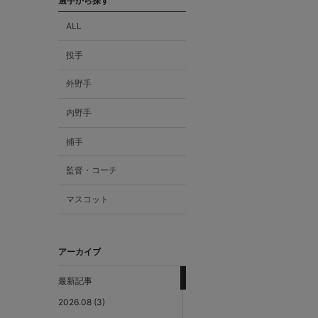
選手から探す
ALL
投手
外野手
内野手
捕手
監督・コーチ
マスコット
アーカイブ
最新記事
2026.08 (3)