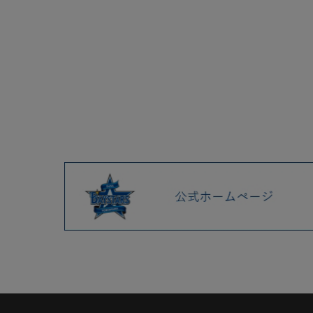
2025.04 (9)
2025.03 (9)
2025.02 (6)
2025.01 (12)
2024.12 (7)
BAYSTORE ONLINE限定、年
末年始キャンペーン開催！
スペシャルな景品がもれなく
入る、2025年「新春ハッピー
ボックス」発売！
12/20(金)DB.スターマンもこ
もこグッズなど新商品発売！
12/21(土)+B（プラスビー）に
て、BART&CHAPY来店イベン
ト開催！
12/13(金)タイトル獲得記念直
筆サイングッズ、BETTYコラ
ボなど新商品発売！
DeNAアカウントへの移行のお
知らせ