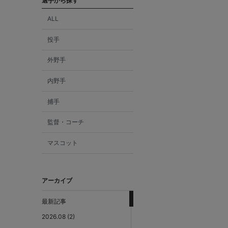
選手から探す
ALL
投手
外野手
内野手
捕手
監督・コーチ
マスコット
アーカイブ
最新記事
2026.08 (2)