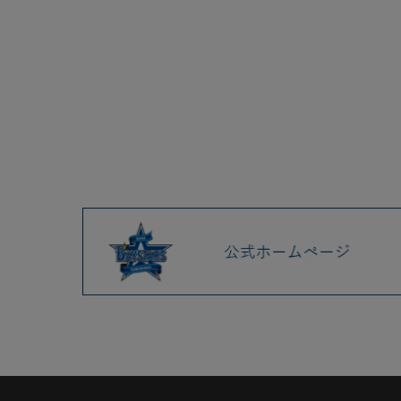
ルが発売！
2026年シーズンを戦う新ビジ
ターユニフォーム
1/23(金)横浜DeNAベイスター
ズ15周年記念グッズや、新作
マスコットグッズが発売！
1/16(金)トラベルグッズやマス
コットグッズ、1/17(土)diana
記念公演グッズが発売！
1/16(金)よりBAYSTORE各店に
てビジターユニフォーム、選
手名タオル50%オフセールを
開催！
1/8(木)ルーキーグッズ、マス
コットグッズを発売！
2025.12 (3)
2025.11 (6)
2025.10 (5)
2025.09 (5)
2025.08 (6)