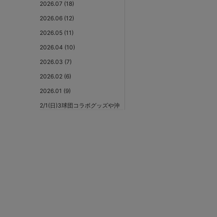
2026.07 (18)
2026.06 (12)
2026.05 (11)
2026.04 (10)
2026.03 (7)
2026.02 (6)
2026.01 (9)
2/1(日)3球団コラボグッズや沖
縄限定コラボレーショングッ
ズ、マスコットグッズなど春
季キャンプグッズ発売！
1/30(金) ご当地スターマング
ッズやDISCUS ATHLETICコラ
ボ商品が新発売！
選手・監督へ想いを届ける声
援投稿サイト『POWER OF
YELL』リリース！
2026年シーズンスローガング
ッズと新デザイン選手名タオ