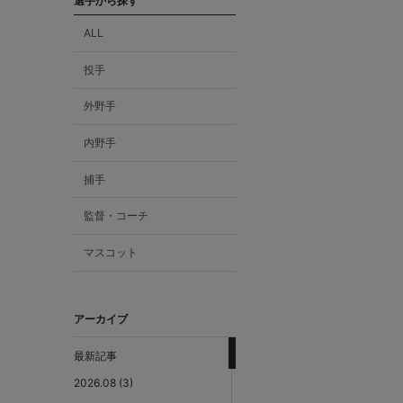
選手から探す
ALL
投手
外野手
内野手
捕手
監督・コーチ
マスコット
アーカイブ
最新記事
2026.08 (3)