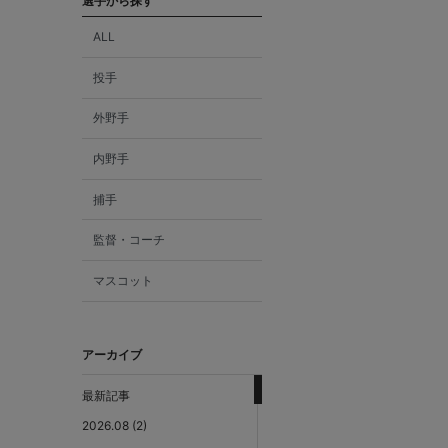
選手から探す
ALL
投手
外野手
内野手
捕手
監督・コーチ
マスコット
アーカイブ
最新記事
2026.08 (2)