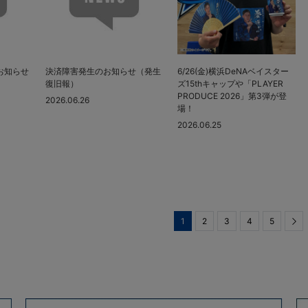
お知らせ
決済障害発生のお知らせ（発生
6/26(金)横浜DeNAベイスター
復旧報）
ズ15thキャップや「PLAYER
PRODUCE 2026」第3弾が登
2026.06.26
場！
2026.06.25
1
2
3
4
5
Ne