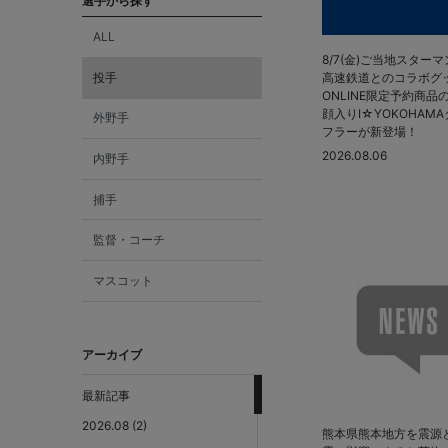
選手から探す
ALL
8/7(金)ご当地スター
投手
高速鉄道とのコラボグ
ONLINE限定予約商品
顔入りI☆YOKOHAM
外野手
フラーが新登場！
2026.08.06
内野手
捕手
監督・コーチ
マスコット
アーカイブ
最新記事
2026.08 (2)
熊本県熊本地方を震源