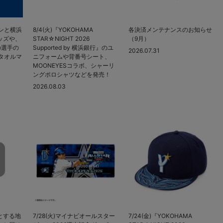
マンと横浜
8/4(火)『YOKOHAMA
各決済メンテナンスのお知らせ
ッズや、
STAR☆NIGHT 2026
（9月）
の選手の
Supported by 横浜銀行』のユ
2026.07.31
Aタオルマ
ニフォームや背番号シート、
MOONEYESコラボ、シャーリ
ングポロシャツなどを発売！
2026.08.03
とする地
7/28(火)マイナビオールスター
7/24(金)『YOKOHAMA