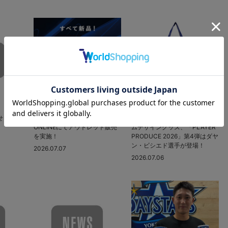
せ（発生
7/14(火)〜7/27(月)BAYSTORE
7/7(火)野球未来創造ユニフォー
ONLINEにてアウトレット販売
ムデザイングッズ、「PLAYER
を実施！
PRODUCE 2026」第4弾はダヤ
ン・ビシエド選手が登場！
2026.07.07
2026.07.06