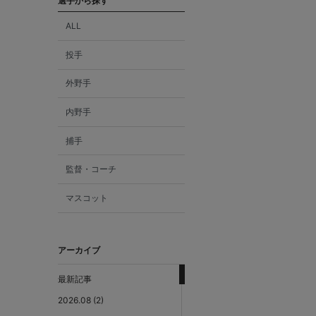
選手から探す
ALL
投手
外野手
内野手
捕手
監督・コーチ
マスコット
アーカイブ
最新記事
2026.08 (2)