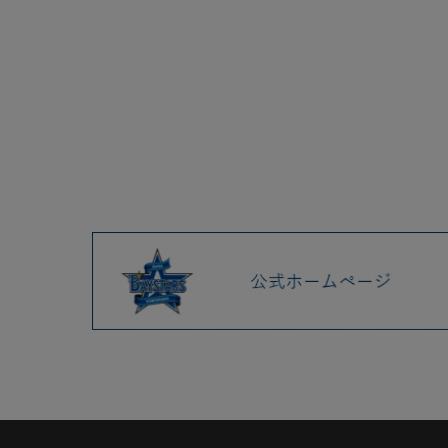
1000試合出場や島田選手の初
勝利を記念した商品の予約販
売が開始！
決済障害発生のお知らせ（発
生復旧報）
5/12(火)新商品発売！
京田陽太選手が通算1000試合
出場を達成！
5/8(金)ラフスタイル選手グッ
ズ第3弾や、『YOKOHAMA
GIRLS☆FESTIVAL 2026
Supported by 横濱ハーバー 』
の選手名タオルが登場！
5/4(祝・月)『YOKOHAMA
GIRLS☆FESTIVAL 2026
Supported by 横濱ハーバー』
グッズや、デコラDB.スターマ
ングッズが新登場！
5/4(祝・月)、5/5(祝・火)に開
催するイベントを記念して、
「スター・ウォーズ」「クレ
ヨンしんちゃん」のオリジナ
ルグッズが登場！