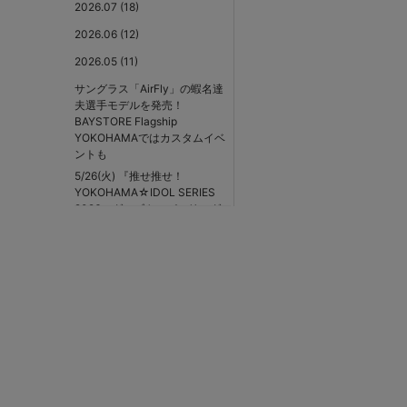
2026.07 (18)
2026.06 (12)
2026.05 (11)
サングラス「AirFly」の蝦名達
夫選手モデルを発売！
BAYSTORE Flagship
YOKOHAMAではカスタムイベ
ントも
5/26(火) 『推せ推せ！
YOKOHAMA☆IDOL SERIES
2026』グッズや、パ・リーグ
3球団マスコットとのコラボグ
ッズ登場！
山本選手関連商品 販売終了
について
5/21(木)『YOKOHAMA
STAR☆NIGHT 2026
Supported by 横浜銀行』グッ
ズ第1弾予約販売開始！
5/22(金) 『ポケモンベースボ
ールフェスタ2026』関連グッ
ズ第2弾登場！京田選手の通算