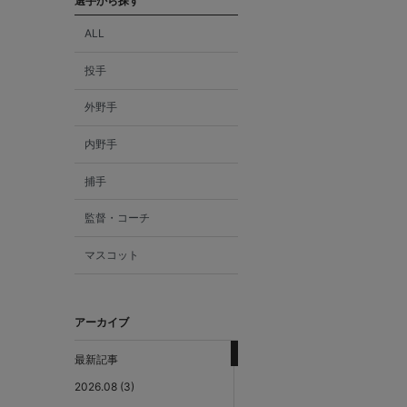
選手から探す
ALL
投手
外野手
内野手
捕手
監督・コーチ
マスコット
アーカイブ
最新記事
2026.08 (3)