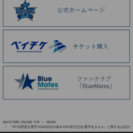
6/12(金)B⭐︎Memoriesグッズ新作や、NEW ERAコラボの横浜開港記念モデ
ルキャップが登場！
6/5(金)キャップマスコットぬいぐるみや、マスコットドット柄グッズが登
場！
6/2(火) B⭐︎Memories関連グッズや、MILKFED.コラボ商品の新作が登場！
『YOKOHAMA STAR☆NIGHT 2026 応援グッズセット』を予約販売！
2026.05 (11)
2026.04 (10)
2026.03 (7)
2026.02 (6)
2026.01 (9)
2025.12 (3)
2025.11 (6)
BAYSTORE ONLINE TOP
NEWS
『#7:佐野恵太選手/1000試合出場＆1000安打記念/選手名タオル』に関するお詫び
2025.10 (5)