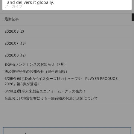
アーカイブ
最新記事
2026.08 (2)
2026.07 (18)
2026.06 (12)
各決済メンテナンスのお知らせ（7月）
決済障害発生のお知らせ（発生復旧報）
6/26(金)横浜DeNAベイスターズ15thキャップや「PLAYER PRODUCE
2026」第3弾が登場！
6/26(金)野球未来創造ユニフォーム・グッズ発売！
台風および地震影響による一部荷物のお届け遅延について
『#7:佐野恵太選手/1000試合出場＆1000安打記念/選手名タオル』に関す
るお詫び
6/19(金)「PLAYER PRODUCE 2026」第2弾、B⭐︎Memoriesグッズ第3弾が
登場！
BAYSTORE ONLINE 発送業務一時休止のお知らせ