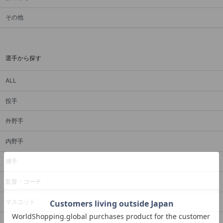
その他
選手から探す
ALL
投手
外野手
内野手
捕手
監督・コーチ
マスコット