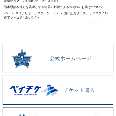
決済障害発生のお知らせ（発生復旧報）
熊本県熊本地方を震源とする地震の影響によるお荷物のお届けについて
7/28(火)マイナビオールスターゲーム 2026選出記念グッズ、ラフスタイル
選手グッズ第3弾を発売！
7/24(金)『YOKOHAMA STAR☆NIGHT 2026 Supported by 横浜銀行』グ
ッズ、マスコットメラミン食器、刺繍コットントートを発売！
各決済メンテナンスのお知らせ（8月）
7/17(金)「PLAYER PRODUCE 2026」 第5弾、PEZや松本セイジ氏とのコ
ラボグッズ発売！
決済障害発生のお知らせ（発生復旧報）
決済障害発生のお知らせ（発生復旧報）
決済障害発生のお知らせ（発生復旧報）
決済障害発生のお知らせ（発生復旧報）
7/14(火)『YOKOHAMA STAR☆NIGHT 2026 Supported by 横浜銀行』レ
プリカユニフォームや選手名タオル、ANGEL BLUEコラボグッズが登場！
決済障害発生のお知らせ（発生復旧報）
7/14(火)〜7/27(月)BAYSTORE ONLINEにてアウトレット販売を実施！
7/7(火)野球未来創造ユニフォームデザイングッズ、「PLAYER PRODUCE
2026」第4弾はダヤン・ビシエド選手が登場！
決済障害発生のお知らせ（発生復旧報）