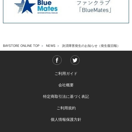
7/2(木)アクリル選手キャップマスコット第3弾や、アクションイラストグッ
ズが登場！
2026.06 (12)
各決済メンテナンスのお知らせ（7月）
決済障害発生のお知らせ（発生復旧報）
6/26(金)横浜DeNAベイスターズ15thキャップや「PLAYER PRODUCE
BAYSTORE ONLINE TOP
NEWS
決済障害発生のお知らせ（発生復旧報）
2026」第3弾が登場！
6/26(金)野球未来創造ユニフォーム・グッズ発売！
台風および地震影響による一部荷物のお届け遅延について
『#7:佐野恵太選手/1000試合出場＆1000安打記念/選手名タオル』に関す
ご利用ガイド
るお詫び
6/19(金)「PLAYER PRODUCE 2026」第2弾、B⭐︎Memoriesグッズ第3弾が
会社概要
登場！
BAYSTORE ONLINE 発送業務一時休止のお知らせ
特定商取引法に基づく表記
6/12(金)B⭐︎Memoriesグッズ新作や、NEW ERAコラボの横浜開港記念モデ
ルキャップが登場！
ご利用規約
6/5(金)キャップマスコットぬいぐるみや、マスコットドット柄グッズが登
場！
個人情報保護方針
6/2(火) B⭐︎Memories関連グッズや、MILKFED.コラボ商品の新作が登場！