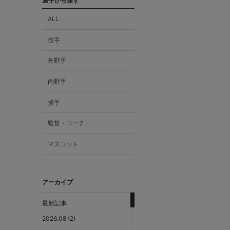
選手から探す
ALL
投手
外野手
内野手
捕手
監督・コーチ
マスコット
アーカイブ
最新記事
2026.08 (2)