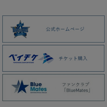
2/27(金) 4月生まれの選手誕生日グッズの受注が開始！ビジター柄グッズも
登場！
5/23(土)、24(日)『ポケモンベースボールフェスタ2026』開催決定！オリ
ジナルグッズも発売！
2/20(金) オールプレーヤーズ商品の受注販売開始！横浜DeNAベイスターズ
15th ANNIVERSARYグッズ新作や、MOONEYESコラボ新作が登場！
『YOKOHAMA GIRLS☆FESTIVAL 2026 Supported by 横濱ハーバー』ス
ペシャルユニフォーム&背番号シートを受注販売開始！
2/13(金) ビジターユニフォーム柄グッズの受注販売開始！新作のマスコッ
トグッズも登場！
2/6(金)新キャプテンマークワッペン発売！
2026.01 (9)
2025.12 (3)
2025.11 (6)
2025.10 (5)
2025.09 (5)