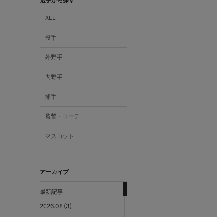
選手から探す
ALL
投手
外野手
内野手
捕手
監督・コーチ
マスコット
アーカイブ
最新記事
2026.08 (3)