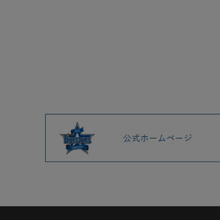
2025.04 (9)
2025.03 (9)
2025.02 (6)
2025.01 (12)
2/1(土)マスコットグッズなど
春季キャンプグッズ発売！
1/31(金) 直筆サイン入りアクリ
ルアートパネルコレクション
発売！
2025年シーズンスローガン
『横浜奪首』グッズ発売！
2025年シーズンを戦う新ホー
ムユニフォーム発売！
新デザインのオーセンティッ
クチームウェアやトレーニン
グキャップなど発売！
2/1(土)BAYSTORE GINOWAN
が今年もオープン！春季キャ
ンプ限定グッズも発売！
ご注文集中による発送につい