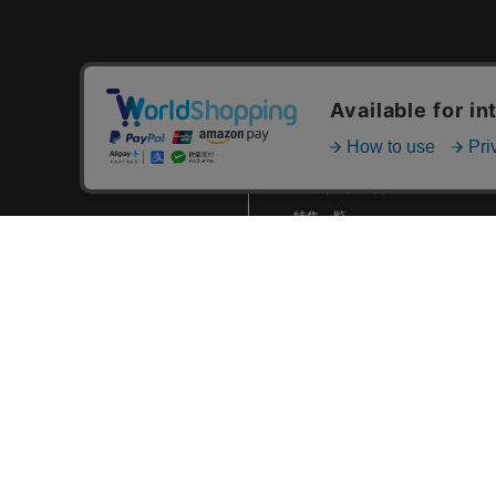
てのお知らせ
1/25(土)『勝ち切る覚悟 〜日
本一までの79日〜』DVD・
Blu-ray発売！
カテゴリ一覧
1/17(金)マスコットデザインの
トラベルグッズなど新商品発
新着商品一覧
売！
おすすめ商品一覧
1/17(金)よりBAYSTORE各店に
てホームユニフォーム50%オ
ランキング一覧
フセールを開催！
特集一覧
1/10(金)THE FINALS-
ニュース一覧
diana2024-グッズなど新商品
発売！
最近チェックした商品一覧
1/11(土)新人合同自主トレにて
お気に入り商品一覧
ルーキーグッズを発売！
2024.12 (7)
2024.11 (9)
2024.10 (6)
2024.09 (6)
2024.08 (5)