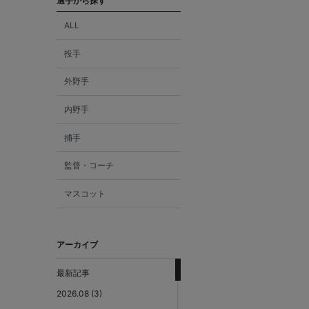
選手から探す
ALL
投手
外野手
内野手
捕手
監督・コーチ
マスコット
アーカイブ
最新記事
2026.08 (3)