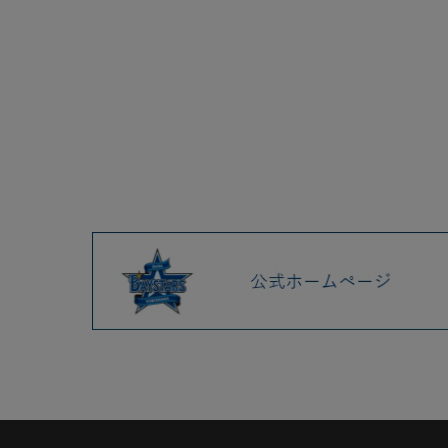
2025.04 (9)
4/30(月)交流戦20回目を記念
したユニフォームが誕生！
4/25(金)選手ぬいぐるみキーチ
ェーンやdiana2025 メンバー
フェイスタオル、受注名入れ
LAMY、パイルアパレル発売！
4/22(火)新商品発売！
BAYSTORE ONLINE 発送業務
およびカスタマーサポート業
務 一時休業のお知らせ
4/18(金) ラフスタイル選手グ
ッズ第1弾等新商品発売！
4/11(金)『B-PARTY 2025』関
連グッズ、直筆サインアイテ
ム、イラストグッズ、コラボ
グッズなど新商品発売！
4/8(火)開幕ビジュアルグッズ
第2弾など新商品発売！
4/5(土)日向坂46コラボグッズ
発売！
4/4(金)キャップマスコット、