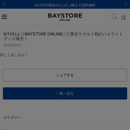
00円(税込)以上のご購入で送料無料
ご注文
9/1(木)よりBAYSTORE ONLINEにて東京ヤクルト戦のハイライト
グッズ発売！
2022.09.01
詳しくはこちら！
シェアする
一覧へ戻る
カテゴリー