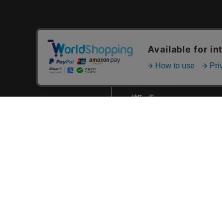
地元神奈川への感謝を表現し
たKanagawaユニフォームな
どグッズ第1弾発売！
5/24(金)新商品発売！
カテゴリ一覧
5/17(金)’47キャップ、度会選
新着商品一覧
手デザインTシャツ、アタマデ
おすすめ商品一覧
ッカチDB.スターマン、カジュ
アルバッグなど新商品発売！
ランキング一覧
5/10(金)新商品発売！
特集一覧
5/3(祝・金)サンリオキャラク
ニュース一覧
ターズマスコットキーチェー
ン、選手・マスコットイラス
最近チェックした商品一覧
トアイテムなど新商品発売！
お気に入り商品一覧
2024.04 (8)
2024.03 (7)
2024.02 (5)
2024.01 (6)
2023.12 (3)