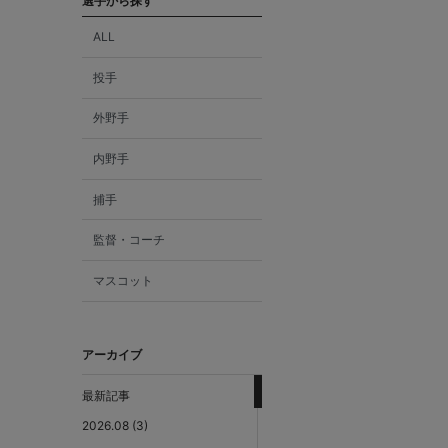
選手から探す
ALL
投手
外野手
内野手
捕手
監督・コーチ
マスコット
アーカイブ
最新記事
2026.08 (3)