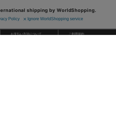
ご利用ガイド
ABOUT US
ご利用ガイド
会社概要
お問い合わせ
特定商取引法に基づく表記
お支払い方法について
ご利用規約
配送・送料について
個人情報保護方針
返品・交換について
法人のお客様へ
global shipping
Copyright © YOKOHAMA DeNA BAYSTARS All Rights Reserved.