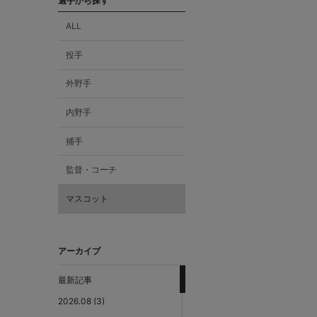
選手から探す
ALL
投手
外野手
内野手
捕手
監督・コーチ
マスコット
アーカイブ
最新記事
2026.08 (3)