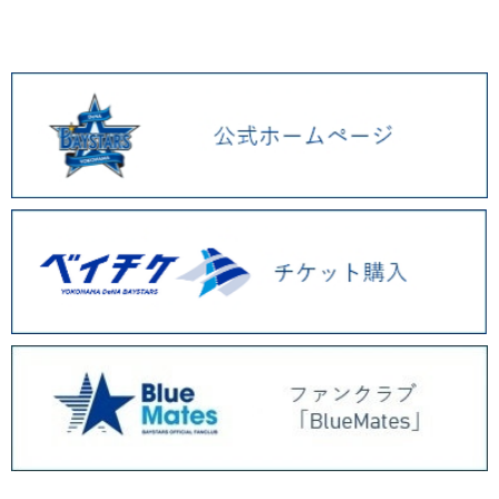
ッズ、マスコットメラミン食器、刺繍コットントートを発売！
各決済メンテナンスのお知らせ（8月）
7/17(金)「PLAYER PRODUCE 2026」 第5弾、PEZや松本セイジ氏とのコ
ラボグッズ発売！
決済障害発生のお知らせ（発生復旧報）
決済障害発生のお知らせ（発生復旧報）
決済障害発生のお知らせ（発生復旧報）
決済障害発生のお知らせ（発生復旧報）
7/14(火)『YOKOHAMA STAR☆NIGHT 2026 Supported by 横浜銀行』レ
プリカユニフォームや選手名タオル、ANGEL BLUEコラボグッズが登場！
決済障害発生のお知らせ（発生復旧報）
7/14(火)〜7/27(月)BAYSTORE ONLINEにてアウトレット販売を実施！
7/7(火)野球未来創造ユニフォームデザイングッズ、「PLAYER PRODUCE
2026」第4弾はダヤン・ビシエド選手が登場！
決済障害発生のお知らせ（発生復旧報）
7/2(木)アクリル選手キャップマスコット第3弾や、アクションイラストグッ
ズが登場！
2026.06 (12)