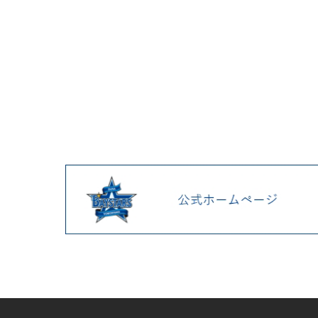
器、刺繍コットントートを発
売！
各決済メンテナンスのお知ら
せ（8月）
7/17(金)「PLAYER PRODUCE
2026」 第5弾、PEZや松本セ
イジ氏とのコラボグッズ発
売！
決済障害発生のお知らせ（発
生復旧報）
決済障害発生のお知らせ（発
生復旧報）
決済障害発生のお知らせ（発
生復旧報）
決済障害発生のお知らせ（発
生復旧報）
7/14(火)『YOKOHAMA
STAR☆NIGHT 2026
Supported by 横浜銀行』レプ
リカユニフォームや選手名タ
オル、ANGEL BLUEコラボグ
ッズが登場！