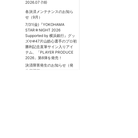
2026.07 (18)
各決済メンテナンスのお知ら
せ（9月）
7/31(金)『YOKOHAMA
STAR☆NIGHT 2026
Supported by 横浜銀行』グッ
ズや#47片山皓心選手のプロ初
勝利記念直筆サイン入りアイ
テム、「PLAYER PRODUCE
2026」第6弾を発売！
決済障害発生のお知らせ（発
生復旧報）
熊本県熊本地方を震源とする
地震の影響によるお荷物のお
届けについて
7/28(火)マイナビオールスター
ゲーム 2026選出記念グッズ、
ラフスタイル選手グッズ第3弾
を発売！
7/24(金)『YOKOHAMA
STAR☆NIGHT 2026
Supported by 横浜銀行』グッ
ズ、マスコットメラミン食