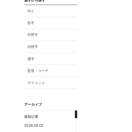
選手から探す
ALL
投手
外野手
内野手
捕手
監督・コーチ
マスコット
アーカイブ
最新記事
2026.08 (2)