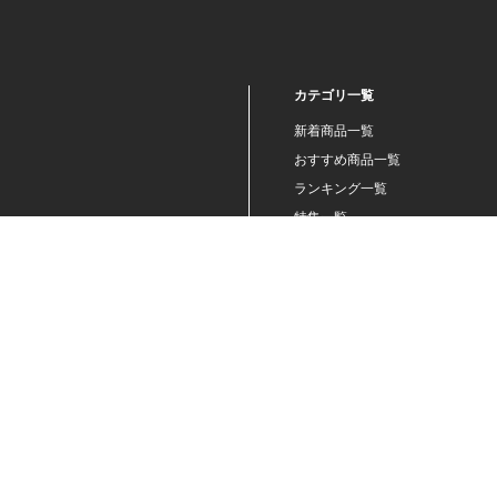
決済障害発生のお知らせ（発
生復旧報）
7/14(火)〜7/27(月)BAYSTORE
ONLINEにてアウトレット販売
カテゴリ一覧
を実施！
7/7(火)野球未来創造ユニフォ
新着商品一覧
ームデザイングッズ、
おすすめ商品一覧
「PLAYER PRODUCE 2026」
第4弾はダヤン・ビシエド選手
ランキング一覧
が登場！
特集一覧
決済障害発生のお知らせ（発
ニュース一覧
生復旧報）
最近チェックした商品一覧
7/2(木)アクリル選手キャップ
マスコット第3弾や、アクショ
お気に入り商品一覧
ンイラストグッズが登場！
2026.06 (12)
2026.05 (11)
2026.04 (10)
2026.03 (7)
2026.02 (6)