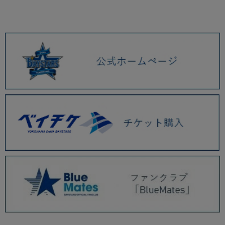
ッズ、マスコットメラミン食器、刺繍コットントートを発売！
各決済メンテナンスのお知らせ（8月）
7/17(金)「PLAYER PRODUCE 2026」 第5弾、PEZや松本セイジ氏とのコ
ラボグッズ発売！
決済障害発生のお知らせ（発生復旧報）
決済障害発生のお知らせ（発生復旧報）
決済障害発生のお知らせ（発生復旧報）
決済障害発生のお知らせ（発生復旧報）
7/14(火)『YOKOHAMA STAR☆NIGHT 2026 Supported by 横浜銀行』レ
プリカユニフォームや選手名タオル、ANGEL BLUEコラボグッズが登場！
決済障害発生のお知らせ（発生復旧報）
7/14(火)〜7/27(月)BAYSTORE ONLINEにてアウトレット販売を実施！
7/7(火)野球未来創造ユニフォームデザイングッズ、「PLAYER PRODUCE
2026」第4弾はダヤン・ビシエド選手が登場！
決済障害発生のお知らせ（発生復旧報）
7/2(木)アクリル選手キャップマスコット第3弾や、アクションイラストグッ
ズが登場！
2026.06 (12)