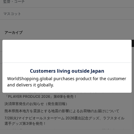
監督・コーチ
マスコット
アーカイブ
最新記事
2026.08 (2)
2026.07 (18)
各決済メンテナンスのお知らせ（9月）
7/31(金)『YOKOHAMA STAR☆NIGHT 2026 Supported by 横浜銀行』グ
ッズや#47片山皓心選手のプロ初勝利記念直筆サイン入りアイテム、
「PLAYER PRODUCE 2026」第6弾を発売！
決済障害発生のお知らせ（発生復旧報）
熊本県熊本地方を震源とする地震の影響によるお荷物のお届けについて
7/28(火)マイナビオールスターゲーム 2026選出記念グッズ、ラフスタイル
選手グッズ第3弾を発売！
7/24(金)『YOKOHAMA STAR☆NIGHT 2026 Supported by 横浜銀行』グ