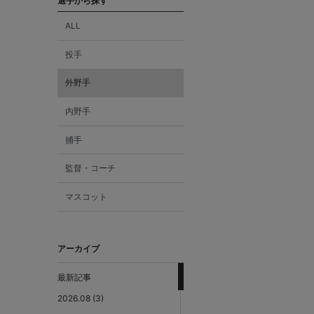
選手から探す
ALL
投手
外野手
内野手
捕手
監督・コーチ
マスコット
アーカイブ
最新記事
2026.08 (3)