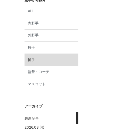
選手から探す
ALL
内野手
外野手
投手
捕手
監督・コーチ
マスコット
アーカイブ
最新記事
2026.08 (4)