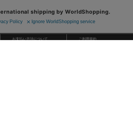
ご利用ガイド
ABOUT US
ご利用ガイド
会社概要
お問い合わせ
特定商取引法に基づく表記
お支払い方法について
ご利用規約
配送・送料について
個人情報保護方針
返品・交換について
法人のお客様へ
global shipping
Copyright © YOKOHAMA DeNA BAYSTARS All Rights Reserved.