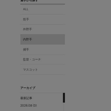
選手から探す
ALL
投手
外野手
内野手
捕手
監督・コーチ
マスコット
アーカイブ
最新記事
2026.08 (3)