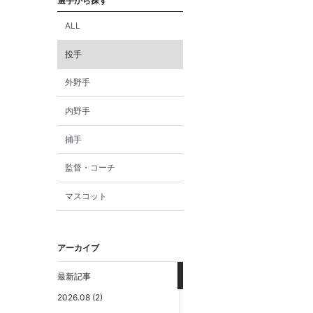
選手から探す
ALL
投手
外野手
内野手
捕手
監督・コーチ
マスコット
アーカイブ
最新記事
2026.08 (2)