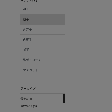
選手から探す
ALL
投手
外野手
内野手
捕手
監督・コーチ
マスコット
アーカイブ
最新記事
2026.08 (3)