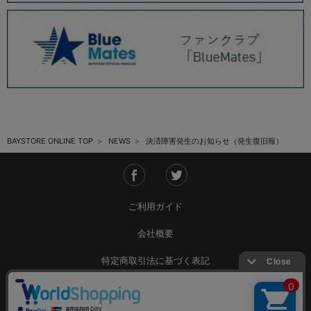
決済障害発生のお知らせ（発生復旧報）
7/14(火)『YOKOHAMA STAR☆NIGHT 2026 Supported by 横浜銀行』レ
プリカユニフォームや選手名タオル、ANGEL BLUEコラボグッズが登場！
決済障害発生のお知らせ（発生復旧報）
7/14(火)〜7/27(月)BAYSTORE ONLINEにてアウトレット販売を実施！
7/7(火)野球未来創造ユニフォームデザイングッズ、「PLAYER PRODUCE
2026」第4弾はダヤン・ビシエド選手が登場！
決済障害発生のお知らせ（発生復旧報）
7/2(木)アクリル選手キャップマスコット第3弾や、アクションイラストグッ
BAYSTORE ONLINE TOP
NEWS
決済障害発生のお知らせ（発生復旧報）
ズが登場！
2026.06 (12)
各決済メンテナンスのお知らせ（7月）
ご利用ガイド
決済障害発生のお知らせ（発生復旧報）
6/26(金)横浜DeNAベイスターズ15thキャップや「PLAYER PRODUCE
会社概要
2026」第3弾が登場！
6/26(金)野球未来創造ユニフォーム・グッズ発売！
特定商取引法に基づく表記
台風および地震影響による一部荷物のお届け遅延について
ご利用規約
『#7:佐野恵太選手/1000試合出場＆1000安打記念/選手名タオル』に関す
るお詫び