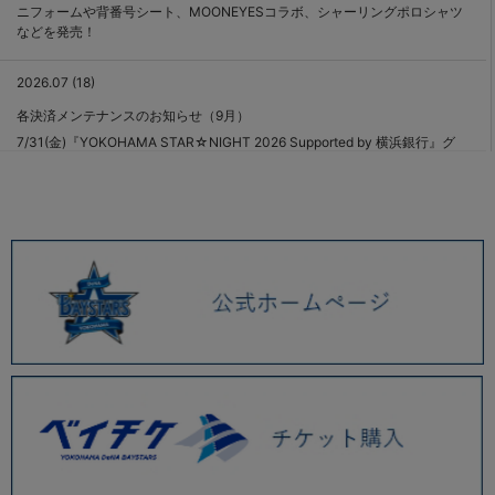
ニフォームや背番号シート、MOONEYESコラボ、シャーリングポロシャツ
などを発売！
2026.07 (18)
各決済メンテナンスのお知らせ（9月）
7/31(金)『YOKOHAMA STAR☆NIGHT 2026 Supported by 横浜銀行』グ
ッズや#47片山皓心選手のプロ初勝利記念直筆サイン入りアイテム、
「PLAYER PRODUCE 2026」第6弾を発売！
決済障害発生のお知らせ（発生復旧報）
熊本県熊本地方を震源とする地震の影響によるお荷物のお届けについて
7/28(火)マイナビオールスターゲーム 2026選出記念グッズ、ラフスタイル
選手グッズ第3弾を発売！
7/24(金)『YOKOHAMA STAR☆NIGHT 2026 Supported by 横浜銀行』グ
ッズ、マスコットメラミン食器、刺繍コットントートを発売！
各決済メンテナンスのお知らせ（8月）
7/17(金)「PLAYER PRODUCE 2026」 第5弾、PEZや松本セイジ氏とのコ
ラボグッズ発売！
決済障害発生のお知らせ（発生復旧報）
決済障害発生のお知らせ（発生復旧報）
決済障害発生のお知らせ（発生復旧報）