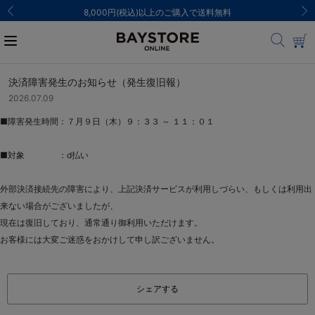
8,000円(税込)以上のご購入で送料無料
決済障害発生のお知らせ（発生復旧報）
2026.07.09
■障害発生時間：７月９日（木）９：３３ ～ １１：０１
■対象 ：d払い
外部決済接続先の障害により、上記決済サービスが利用しづらい、もしくは利用出
来ない場合がございましたが、
現在は復旧しており、通常通り御利用いただけます。
お客様には大変ご迷惑をおかけして申し訳ございません。
シェアする