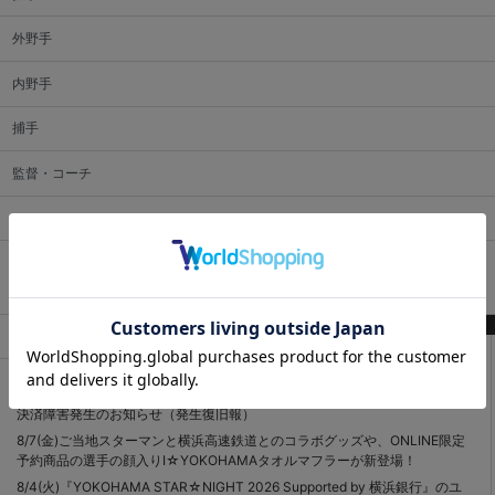
外野手
内野手
捕手
監督・コーチ
マスコット
アーカイブ
最新記事
2026.08 (3)
決済障害発生のお知らせ（発生復旧報）
8/7(金)ご当地スターマンと横浜高速鉄道とのコラボグッズや、ONLINE限定
予約商品の選手の顔入りI☆YOKOHAMAタオルマフラーが新登場！
8/4(火)『YOKOHAMA STAR☆NIGHT 2026 Supported by 横浜銀行』のユ