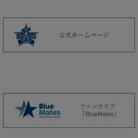
るお詫び
6/19(金)「PLAYER PRODUCE 2026」第2弾、B⭐︎Memoriesグッズ第3弾が
登場！
BAYSTORE ONLINE 発送業務一時休止のお知らせ
6/12(金)B⭐︎Memoriesグッズ新作や、NEW ERAコラボの横浜開港記念モデ
ルキャップが登場！
6/5(金)キャップマスコットぬいぐるみや、マスコットドット柄グッズが登
場！
6/2(火) B⭐︎Memories関連グッズや、MILKFED.コラボ商品の新作が登場！
『YOKOHAMA STAR☆NIGHT 2026 応援グッズセット』を予約販売！
2026.05 (11)
2026.04 (10)
2026.03 (7)
2026.02 (6)
2026.01 (9)
2025.12 (3)