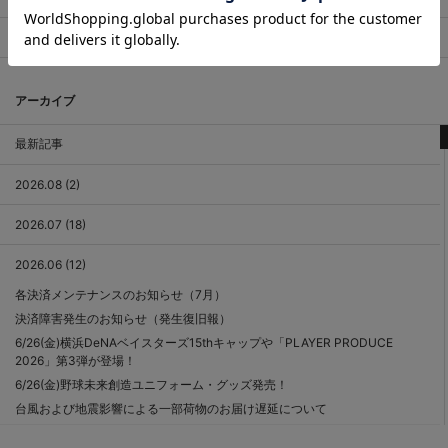
マスコット
アーカイブ
最新記事
2026.08 (2)
2026.07 (18)
2026.06 (12)
各決済メンテナンスのお知らせ（7月）
決済障害発生のお知らせ（発生復旧報）
6/26(金)横浜DeNAベイスターズ15thキャップや「PLAYER PRODUCE
2026」第3弾が登場！
6/26(金)野球未来創造ユニフォーム・グッズ発売！
台風および地震影響による一部荷物のお届け遅延について
『#7:佐野恵太選手/1000試合出場＆1000安打記念/選手名タオル』に関す